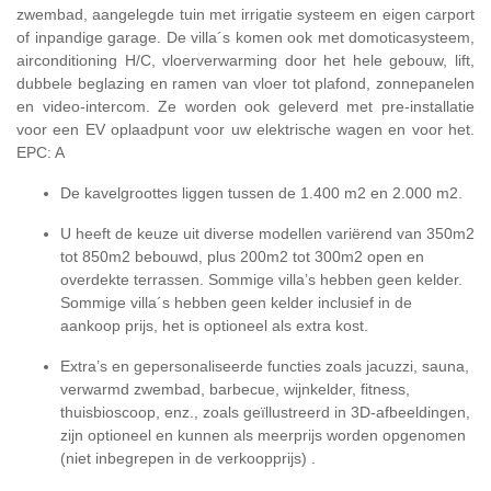
zwembad, aangelegde tuin met irrigatie systeem en eigen carport
of inpandige garage. De villa´s komen ook met domoticasysteem,
airconditioning H/C, vloerverwarming door het hele gebouw, lift,
dubbele beglazing en ramen van vloer tot plafond, zonnepanelen
en video-intercom. Ze worden ook geleverd met pre-installatie
voor een EV oplaadpunt voor uw elektrische wagen en voor het.
EPC: A
De kavelgroottes liggen tussen de 1.400 m2 en 2.000 m2.
U heeft de keuze uit diverse modellen variërend van 350m2
tot 850m2 bebouwd, plus 200m2 tot 300m2 open en
overdekte terrassen. Sommige villa’s hebben geen kelder.
Sommige villa´s hebben geen kelder inclusief in de
aankoop prijs, het is optioneel als extra kost.
Extra’s en gepersonaliseerde functies zoals jacuzzi, sauna,
verwarmd zwembad, barbecue, wijnkelder, fitness,
thuisbioscoop, enz., zoals geïllustreerd in 3D-afbeeldingen,
zijn optioneel en kunnen als meerprijs worden opgenomen
(niet inbegrepen in de verkoopprijs) .