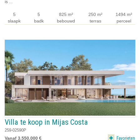
is ...
5
5
825 m²
250 m²
1494 m²
slaapk
badk
bebouwd
terras
perceel
Villa te koop in Mijas Costa
259-02590P
Favorieten
Vanaf 3.550.000 €