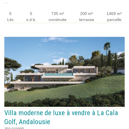
...
5
5
735 m²
200 m²
1469 m²
Lits
s.d.b.
construite
terrasse
parcelle
Villa moderne de luxe à vendre à La Cala
Golf, Andalousie