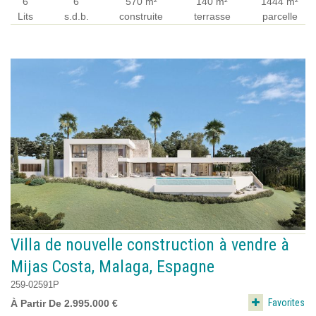
6
6
570 m²
140 m²
1444 m²
Lits
s.d.b.
construite
terrasse
parcelle
Villa de nouvelle construction à vendre à
Mijas Costa, Malaga, Espagne
259-02591P
Favorites
À Partir De 2.995.000 €