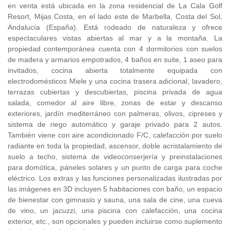
en venta está ubicada en la zona residencial de La Cala Golf
Resort, Mijas Costa, en el lado este de Marbella, Costa del Sol,
Andalucía (España). Está rodeado de naturaleza y ofrece
espectaculares vistas abiertas al mar y a la montaña. La
propiedad contemporánea cuenta con 4 dormitorios con suelos
de madera y armarios empotrados, 4 baños en suite, 1 aseo para
invitados, cocina abierta totalmente equipada con
electrodomésticos Miele y una cocina trasera adicional, lavadero,
terrazas cubiertas y descubiertas, piscina privada de agua
salada, comedor al aire libre, zonas de estar y descanso
exteriores, jardín mediterráneo con palmeras, olivos, cipreses y
sistema de riego automático y garaje privado para 2 autos.
También viene con aire acondicionado F/C, calefacción por suelo
radiante en toda la propiedad, ascensor, doble acristalamiento de
suelo a techo, sistema de videoconserjería y preinstalaciones
para domótica, páneles solares y un punto de carga para coche
eléctrico. Los extras y las funciones personalizadas ilustradas por
las imágenes en 3D incluyen 5 habitaciones con baño, un espacio
de bienestar con gimnasio y sauna, una sala de cine, una cueva
de vino, un jacuzzi, una piscina con calefacción, una cocina
exterior, etc., son opcionales y pueden incluirse como suplemento