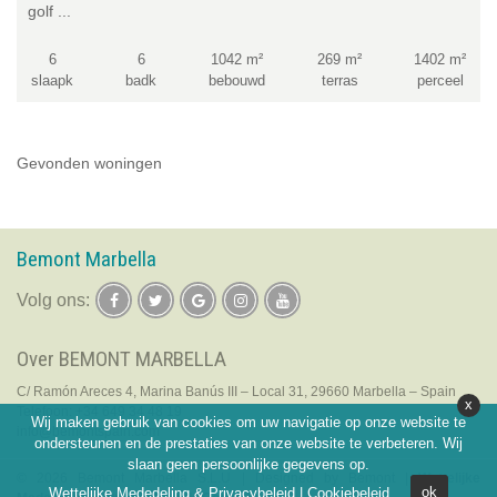
golf ...
6
6
1042 m²
269 m²
1402 m²
slaapk
badk
bebouwd
terras
perceel
Gevonden woningen
Bemont Marbella
Volg ons:
Over BEMONT MARBELLA
C/ Ramón Areces 4, Marina Banús III – Local 31, 29660 Marbella – Spain
x
Telefoon:
+34 649 34 48 19
Wij maken gebruik van cookies om uw navigatie op onze website te
info@bemontspain.com
ondersteunen en de prestaties van onze website te verbeteren. Wij
slaan geen persoonlijke gegevens op.
© 2026 Bemont Marbella S.L.U | Designed by Bemont |
Wettelijke
Wettelijke Mededeling & Privacybeleid
|
Cookiebeleid
ok