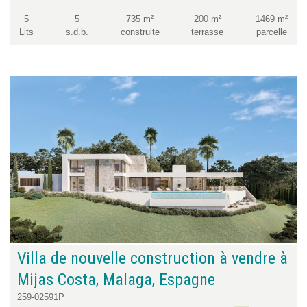
5
5
735 m²
200 m²
1469 m²
Lits
s.d.b.
construite
terrasse
parcelle
Villa de nouvelle construction à vendre à
Mijas Costa, Malaga, Espagne
259-02591P