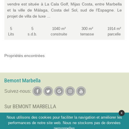
vendre est située à La Cala Golf, Mijas Costa, entre Marbella
et la ville de Málaga, Costa del Sol, sud de l'Espagne. Le
projet de villa de luxe ...
5
5
1040 m²
300 m²
1914 m²
Lits
s.d.b.
construite
terrasse
parcelle
Propriétés encontrées
Bemont Marbella
Suivez-nous:
Sur BEMONT MARBELLA
x
C/ Ramón Areces 4, Marina Banús III – Local 31, 29660 Marbella – Spain
Nous utilisons des cookies pour faciliter la navigation et améliorer les
Téléphone:
+34 649 34 48 19
performances de notre site web. Nous ne stockons pas de données
info@bemontspain.com
personnelles