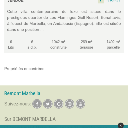
Favorites
VENDUE
Cette villa contemporaine de luxe est située dans le
prestigieux quartier de Los Flamingos Golf Resort, Benahavis,
à l'ouest de Marbella, en Andalousie (Espagne). Elle est située
dans une position ...
6
6
1042 m²
269 m²
1402 m²
Lits
s.d.b.
construite
terrasse
parcelle
Propriétés encontrées
Bemont Marbella
Suivez-nous:
Sur BEMONT MARBELLA
x
C/ Ramón Areces 4, Marina Banús III – Local 31, 29660 Marbella – Spain